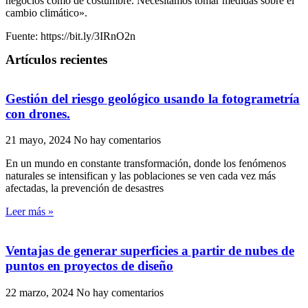
negocios como de costumbre. Necesitamos tomar medidas sobre el
cambio climático».
Fuente: https://bit.ly/3IRnO2n
Artículos recientes
Gestión del riesgo geológico usando la fotogrametría
con drones.
21 mayo, 2024
No hay comentarios
En un mundo en constante transformación, donde los fenómenos
naturales se intensifican y las poblaciones se ven cada vez más
afectadas, la prevención de desastres
Leer más »
Ventajas de generar superficies a partir de nubes de
puntos en proyectos de diseño
22 marzo, 2024
No hay comentarios