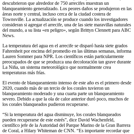
descubrieron que alrededor de 750 arrecifes muestran un
blanqueamiento generalizado. Los peores daños se produjeron en las
áreas norte y central, incluso cerca de la ciudad costera de
Townsville. La actualización se produce cuando los investigadores
consideran si agregar el arrecife, una de las siete maravillas naturales
del mundo, a su lista «en peligro», según Brittyn Clennett para ABC
News.
La temperatura del agua en el arrecife se disparó hasta siete grados
Fahrenheit por encima del promedio en las últimas semanas, informa
Lauren Sommer para NPR. Los científicos están particularmente
preocupados de que se produzca una decoloración tan grave durante
La Niña, un sistema meteorológico que normalmente crea
temperaturas más frías.
El evento de blanqueamiento intenso de este año es el primero desde
2020, cuando más de un tercio de los corales tuvieron un
blanqueamiento moderado y una cuarta parte un blanqueamiento
severo. Debido a que la ola de calor anterior duró poco, muchos de
los corales blanqueados pudieron recuperarse.
“Si la temperatura del agua disminuye, los corales blanqueados
pueden recuperarse de este estrés”, dice David Wachenfeld,
científico jefe de la Autoridad del Parque Marino de la Gran Barrera
de Coral, a Hilary Whiteman de CNN. “Es importante recordar que